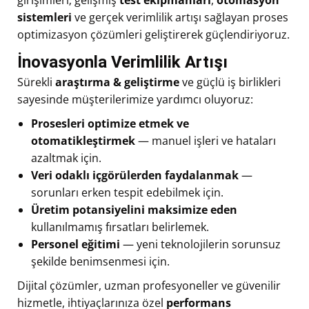
girişimleri; gelişmiş
test ekipmanları
,
otomasyon
sistemleri
ve gerçek verimlilik artışı sağlayan proses
optimizasyon çözümleri geliştirerek güçlendiriyoruz.
İnovasyonla Verimlilik Artışı
Sürekli
araştırma & geliştirme
ve güçlü iş birlikleri
sayesinde müşterilerimize yardımcı oluyoruz:
Prosesleri optimize etmek ve
otomatikleştirmek
— manuel işleri ve hataları
azaltmak için.
Veri odaklı içgörülerden faydalanmak
—
sorunları erken tespit edebilmek için.
Üretim potansiyelini maksimize eden
kullanılmamış fırsatları belirlemek.
Personel eğitimi
— yeni teknolojilerin sorunsuz
şekilde benimsenmesi için.
Dijital çözümler, uzman profesyoneller ve güvenilir
hizmetle, ihtiyaçlarınıza özel
performans