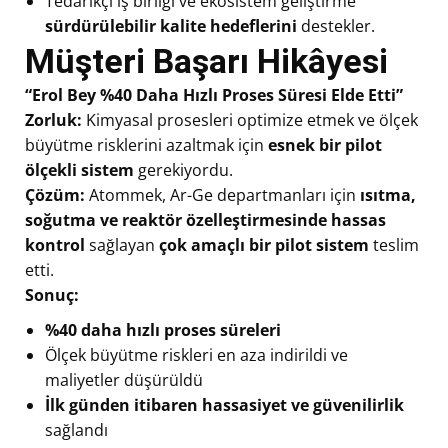
Tedarikçi iş birliği ve ekosistem geliştirme
sürdürülebilir kalite hedeflerini
destekler.
Müşteri Başarı Hikâyesi
“Erol Bey %40 Daha Hızlı Proses Süresi Elde Etti”
Zorluk:
Kimyasal prosesleri optimize etmek ve ölçek
büyütme risklerini azaltmak için
esnek bir pilot
ölçekli sistem
gerekiyordu.
Çözüm:
Atommek, Ar-Ge departmanları için
ısıtma,
soğutma ve reaktör özelleştirmesinde hassas
kontrol
sağlayan
çok amaçlı bir pilot sistem
teslim
etti.
Sonuç:
%40 daha hızlı proses süreleri
Ölçek büyütme riskleri en aza indirildi ve
maliyetler düşürüldü
İlk günden itibaren hassasiyet ve güvenilirlik
sağlandı