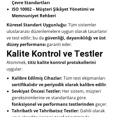
Çevre Standartları
ISO 10002 – Müşteri Şikâyet Yönetimi ve
Memnuniyet Rehberi
Küresel Standart Uygunluğu:
Tüm sistemler
uluslararası düzenlemelere uygun olarak tasarlanır
ve test edilir; bu da
güvenliği, dayanıklılığı ve üst
düzey performansı
garanti eder.
Kalite Kontrol ve Testler
Atommek,
titiz kalite kontrol protokollerini
uygular:
Kalibre Edilmiş Cihazlar:
Tüm test ekipmanları
sertifikalıdır ve periyodik olarak kalibre edilir
.
Sevkiyat Öncesi Testler:
Her sistem, müşteri
gereksinimlerine ve standartlara göre
fonksiyonel ve performans testlerinden
geçer.
Tahribatlı ve Tahribatsız Testler:
Dahili olarak