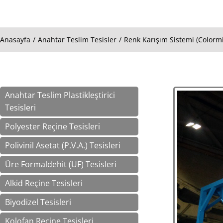
Anasayfa
Anahtar Teslim Tesisler
Renk Karışım Sistemi (Colorm
You are here:
Anahtar Teslim Plastikleştirici
Tesisleri
Polyester Reçine Tesisleri
Polivinil Asetat (P.V.A.) Tesisleri
Üre Formaldehit (UF) Tesisleri
Alkid Reçine Tesisleri
Biyodizel Tesisleri
Kolofan Reçine Tesisleri