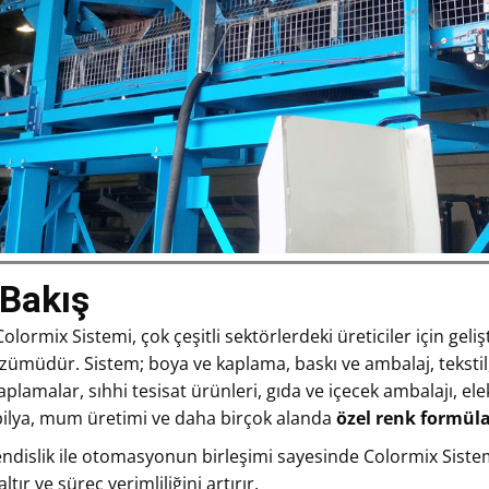
Bakış
ormix Sistemi, çok çeşitli sektörlerdeki üreticiler için gelişt
zümüdür. Sistem; boya ve kaplama, baskı ve ambalaj, tekstil,
plamalar, sıhhi tesisat ürünleri, gıda ve içecek ambalajı, ele
ilya, mum üretimi ve daha birçok alanda
özel renk formül
dislik ile otomasyonun birleşimi sayesinde Colormix Siste
ltır ve süreç verimliliğini artırır.