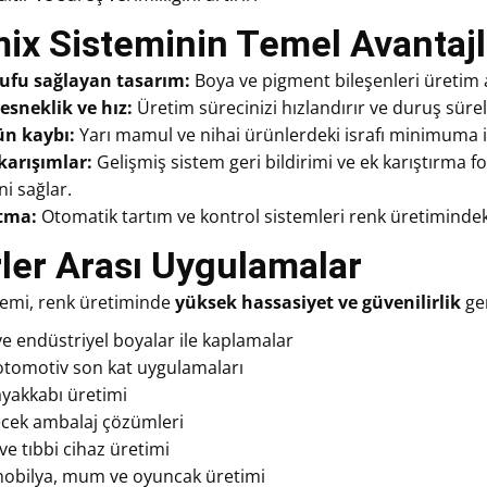
ix Sisteminin Temel Avantajl
rufu sağlayan tasarım:
Boya ve pigment bileşenleri üretim 
 esneklik ve hız:
Üretim sürecinizi hızlandırır ve duruş sürele
n kaybı:
Yarı mamul ve nihai ürünlerdeki israfı minimuma in
arışımlar:
Gelişmiş sistem geri bildirimi ve ek karıştırma f
i sağlar.
tma:
Otomatik tartım ve kontrol sistemleri renk üretimindeki 
ler Arası Uygulamalar
temi, renk üretiminde
yüksek hassasiyet ve güvenilirlik
ger
ve endüstriyel boyalar ile kaplamalar
 otomotiv son kat uygulamaları
ayakkabı üretimi
ecek ambalaj çözümleri
ve tıbbi cihaz üretimi
mobilya, mum ve oyuncak üretimi