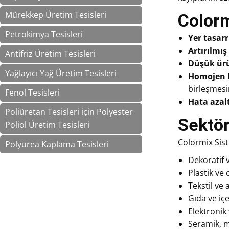
Mürekkep Üretim Tesisleri
Colorm
Petrokimya Tesisleri
Yer tasar
Artırılmış
Antifriz Üretim Tesisleri
Düşük ürü
Yağlayıcı Yağ Üretim Tesisleri
Homojen k
birleşmesin
Fenol Tesisleri
Hata azal
Poliüretan Tesisleri için Polyester
Sektör
Poliol Üretim Tesisleri
Colormix Sis
Polyurea Kaplama Tesisleri
Dekoratif 
Plastik ve
Tekstil ve 
Gıda ve iç
Elektronik 
Seramik, 