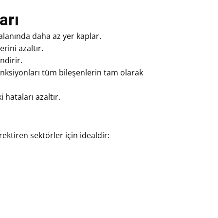
arı
alanında daha az yer kaplar.
rini azaltır.
dirir.
onksiyonları tüm bileşenlerin tam olarak
hataları azaltır.
ektiren sektörler için idealdir: