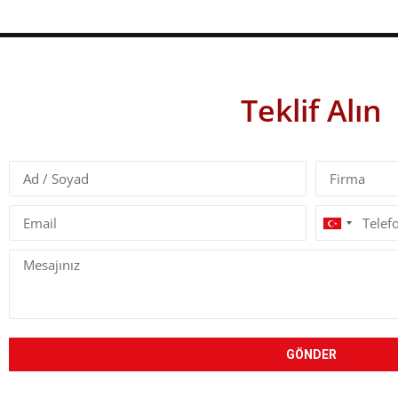
Teklif Alın
Turkey
+90
GÖNDER