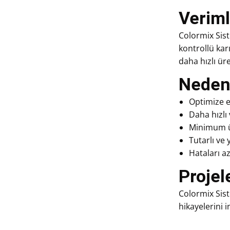
Veriml
Colormix Sist
kontrollü karı
daha hızlı ür
Neden 
Optimize e
Daha hızlı
Minimum ür
Tutarlı ve y
Hataları az
Projel
Colormix Sis
hikayelerini 