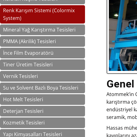
Renk Karışım Sistemi (Colormix
System)
Mineral Yağ Karıştırma Tesisleri
PMMA (Akrilik) Tesisleri
İnce Film Evaporatörü
Tiner Üretim Tesisleri
Vernik Tesisleri
Genel 
Su ve Solvent Bazlı Boya Tesisleri
Atommek’in Col
Hot Melt Tesisleri
karıştırma çö
endüstriyel ka
Deterjan Tesisleri
seramik, mob
Kozmetik Tesisleri
Hassas mühen
Yapı Kimyasalları Tesisleri
kayıplarını aza