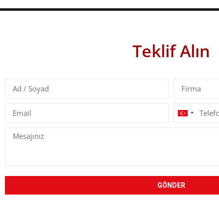
Teklif Alın
Turkey
+90
GÖNDER