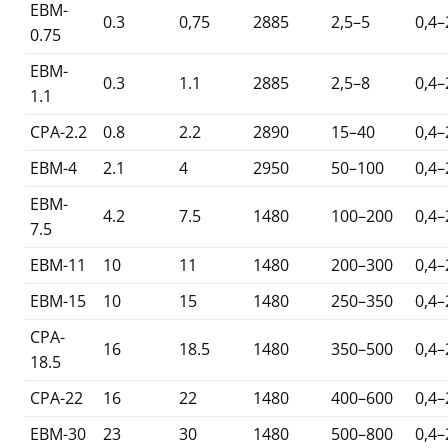
EBM-
0.3
0,75
2885
2,5–5
0,4–
0.75
EBM-
0.3
1.1
2885
2,5–8
0,4–
1.1
CPA-2.2
0.8
2.2
2890
15–40
0,4–
EBM-4
2.1
4
2950
50–100
0,4–
EBM-
4.2
7.5
1480
100–200
0,4–
7.5
EBM-11
10
11
1480
200–300
0,4–
EBM-15
10
15
1480
250–350
0,4–
CPA-
16
18.5
1480
350–500
0,4–
18.5
CPA-22
16
22
1480
400–600
0,4–
EBM-30
23
30
1480
500–800
0,4–