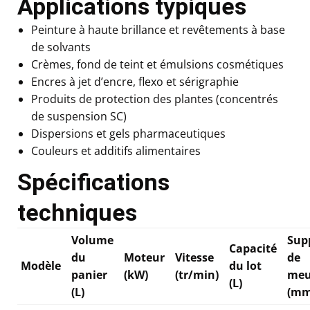
Applications typiques
Peinture à haute brillance et revêtements à base
de solvants
Crèmes, fond de teint et émulsions cosmétiques
Encres à jet d’encre, flexo et sérigraphie
Produits de protection des plantes (concentrés
de suspension SC)
Dispersions et gels pharmaceutiques
Couleurs et additifs alimentaires
Spécifications
techniques
Volume
Sup
Capacité
du
Moteur
Vitesse
de
Modèle
du lot
panier
(kW)
(tr/min)
meu
(L)
(L)
(mm