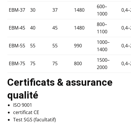
600–
EBM-37
30
37
1480
0,4–
1000
800–
EBM-45
40
45
1480
0,4–
1100
1000–
EBM-55
55
55
990
0,4–
1400
1500–
EBM-75
75
75
800
0,4–
2000
Certificats & assurance
qualité
ISO 9001
certificat CE
Test SGS (facultatif)