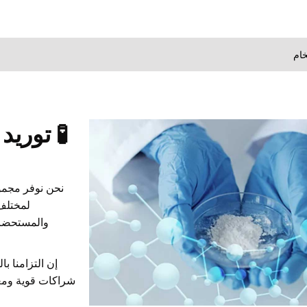
خام
🧪 توريد
نحن نوفر مجموع
لمختلف
والمستحضرات
إن التزامنا ب
شراكات قوية ومعاي