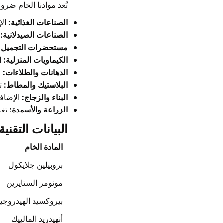
تُعد موادنا الخام ضرور
الصناعات الغذائية:
الإ
الصناعات الصيدلانية:
ا
مستحضرات التجميل و
الكيماويات المنزلية:
ا
الدهانات والطلاءات:
ا
البلاستيك والمطاط:
ت
البناء والزجاج:
الإضافا
الزراعة والأسمدة:
تغذ
البيانات التقنية
المادة الخام
بروبيلين جلايكول
مونومر الستايرين
بيروكسيد الهيدروجي
أنهيدريد المالييك