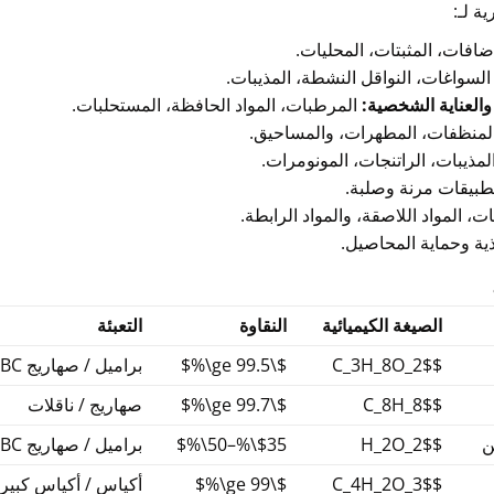
ية لـ:
ضافات، المثبتات، المحليات.
لسواغات، النواقل النشطة، المذيبات.
العناية الشخصية:
المرطبات، المواد الحافظة، المستحلبات.
لمنظفات، المطهرات، والمساحيق.
لمذيبات، الراتنجات، المونومرات.
طبيقات مرنة وصلبة.
ت، المواد اللاصقة، والمواد الرابطة.
ية وحماية المحاصيل.
الصيغة الكيميائية
النقاوة
التعبئة
$C_3H_8O_2$
$\ge 99.5\%$
براميل / صهاريج IBC
$C_8H_8$
$\ge 99.7\%$
صهاريج / ناقلات
ن
$H_2O_2$
$35\%–50\%$
براميل / صهاريج IBC
$C_4H_2O_3$
$\ge 99\%$
أكياس / أكياس كبير