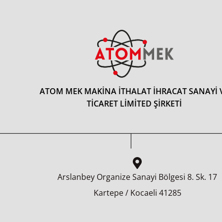
ATOM MEK MAKİNA İTHALAT İHRACAT SANAYİ 
TİCARET LİMİTED ŞİRKETİ
Arslanbey Organize Sanayi Bölgesi 8.⁠ ⁠Sk. 17
41285 Kartepe / Kocaeli