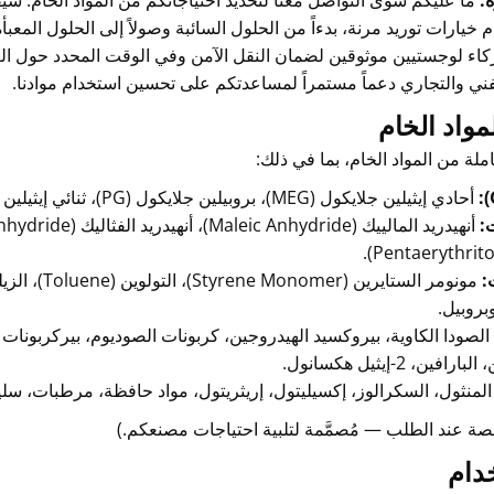
:
ما عليكم سوى التواصل معنا لتحديد احتياجاتكم من المواد الخام. سيق
 خيارات توريد مرنة، بدءاً من الحلول السائبة وصولاً إلى الحلول الم
ء لوجستيين موثوقين لضمان النقل الآمن وفي الوقت المحدد حول الع
فني والتجاري دعماً مستمراً لمساعدتكم على تحسين استخدام موادنا.
مواد الخام
ة من المواد الخام، بما في ذلك:
أحادي إيثيلين جلايكول (MEG)، بروبيلين جلايكول (PG)، ثنائي إيثيلين جلايكول (DEG)، بوتيل جلايكول.
:
:
بروبيل.
الصودا الكاوية، بيروكسيد الهيدروجين، كربونات الصوديوم، بيركربونات 
فين، 2-إيثيل هكسانول.
المنثول، السكرالوز، إكسيليتول، إريثريتول، مواد حافظة، مرطبات، سلي
صة عند الطلب — مُصمَّمة لتلبية احتياجات مصنعكم.)
دام