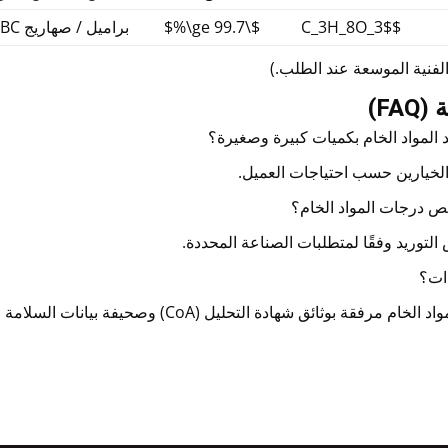
$C_3H_8O_3$
$\ge 99.7\%$
براميل / صهاريج IBC
 الفنية الموسعة عند الطلب.)
FA)
المواد الخام بكميات كبيرة وصغيرة؟
 الخيارين حسب احتياجات العميل.
 درجات المواد الخام؟
التوريد وفقًا لمتطلبات الصناعة المحددة.
ات؟
فقة بوثائق شهادة التحليل (CoA) وصحيفة بيانات السلامة (SDS).