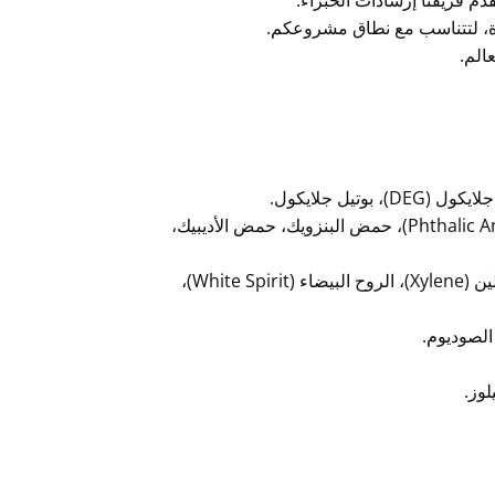
دم فريقنا إرشادات الخبراء.
عبأة، لتتناسب مع نطاق مشروعكم.
الم.
أنهيدريد المالييك (Maleic Anhydride)، أنهيدريد الفثاليك (Phthalic Anhydride)، حمض البنزويك، حمض الأديبيك،
مونومر الستايرين (Styrene Monomer)، التولوين (Toluene)، الزيلين (Xylene)، الروح البيضاء (White Spirit)،
الصوديوم.
لوز.