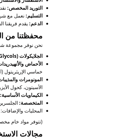
الاستفسار والاستشارة
التوريد المخصص:
نقدم
التسليم:
نعمل مع شركا
الدعم:
يقدم فريقنا ال
محفظتنا من ال
نحن نوفر مجموعة شامل
الجلايكولات (Glycols):
الأحماض والأنهيدريدات
خماسي الإريثريتول (Pentaerythritol).
المونومرات والمذيبات
الأسيتون، كحول الأيزو
الكيماويات الأساسية:
المتخصصة:
الجلسرين، البارا
المحليات والإضافات: 
(تتوفر مواد خام مخص
مجالات الاستخ