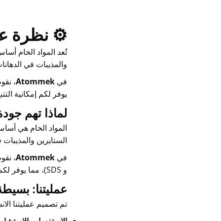
⚙️ نظرة عام
تُعد المواد الخام أس
والمذيبات في الدهانات
في
Atommek
يوفر لكم إمكانية التتب
لماذا تهم جودة
المواد الخام هي أساس
الستايرين والمذيبات ف
في
Atommek
و SDS)، مما يوفر لكم تتبعاً كاملاً وراحة بال.
عمليتنا: بسيطة
تم تصميم عمليتنا الان