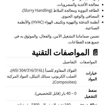
معالجة الأغذية والمشروبات.
الطاقة النووية ومعالجة الملاط (Slurry Handling).
المصافي والوقود الحيوي.
أنظمة التدفئة والتهوية وتكييف الهواء (HVAC) والأنظمة
الصناعية.
تضمن صماماتنا التشغيل الآمن، والفعال، والموثوق به في
جميع هذه القطاعات.
📄 المواصفات التقنية
المواصفات
التفاصيل
الفولاذ المقاوم للصدأ (AISI 304/316/316L)،
خيارات
الصلب الكربوني، سبائك النيكل، المواد المركبة
المواد
(Composites).
ضغط
0 – 40 بار (قابل للتخصيص).
التشغيل
نطاق درجة
من 40° تحت الصفر إلى 300° مئوية (حسب