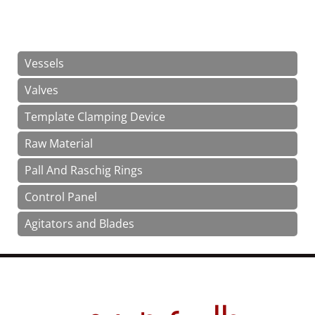
Vessels
Valves
Template Clamping Device
Raw Material
Pall And Raschig Rings
Control Panel
Agitators and Blades
طلب عرض سعر