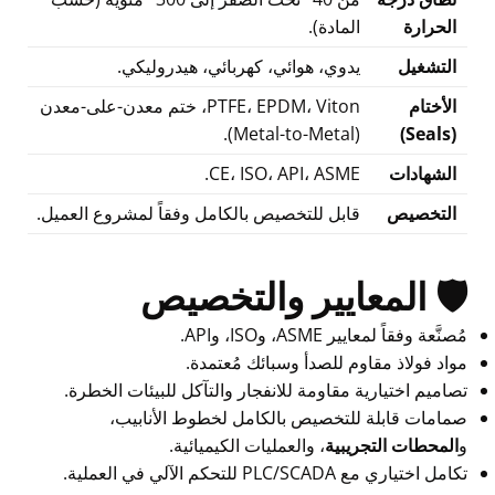
الحرارة
المادة).
التشغيل
يدوي، هوائي، كهربائي، هيدروليكي.
الأختام
PTFE، EPDM، Viton، ختم معدن-على-معدن
(Metal-to-Metal).
(Seals)
الشهادات
CE، ISO، API، ASME.
التخصيص
قابل للتخصيص بالكامل وفقاً لمشروع العميل.
🛡️ المعايير والتخصيص
مُصنَّعة وفقاً لمعايير ASME، وISO، وAPI.
مواد فولاذ مقاوم للصدأ وسبائك مُعتمدة.
تصاميم اختيارية مقاومة للانفجار والتآكل للبيئات الخطرة.
صمامات قابلة للتخصيص بالكامل لخطوط الأنابيب،
و
المحطات التجريبية
، والعمليات الكيميائية.
تكامل اختياري مع PLC/SCADA للتحكم الآلي في العملية.