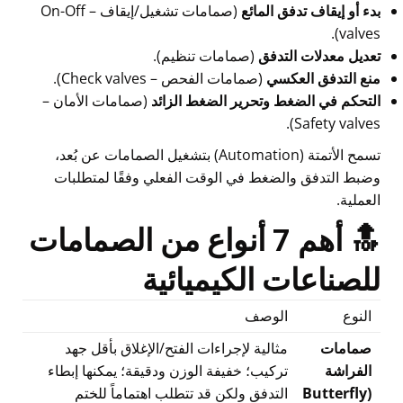
بدء أو إيقاف تدفق المائع
(صمامات تشغيل/إيقاف – On-Off
valves).
تعديل معدلات التدفق
(صمامات تنظيم).
منع التدفق العكسي
(صمامات الفحص – Check valves).
التحكم في الضغط وتحرير الضغط الزائد
(صمامات الأمان –
Safety valves).
تسمح الأتمتة (Automation) بتشغيل الصمامات عن بُعد،
وضبط التدفق والضغط في الوقت الفعلي وفقًا لمتطلبات
العملية.
🔝 أهم 7 أنواع من الصمامات
للصناعات الكيميائية
النوع
الوصف
صمامات
مثالية لإجراءات الفتح/الإغلاق بأقل جهد
الفراشة
تركيب؛ خفيفة الوزن ودقيقة؛ يمكنها إبطاء
(Butterfly
التدفق ولكن قد تتطلب اهتماماً للختم