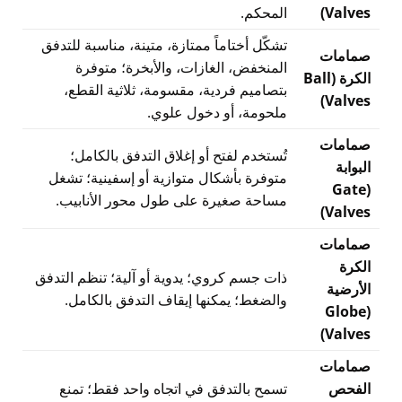
Valves)
المحكم.
تشكّل أختاماً ممتازة، متينة، مناسبة للتدفق
صمامات
المنخفض، الغازات، والأبخرة؛ متوفرة
الكرة (Ball
بتصاميم فردية، مقسومة، ثلاثية القطع،
Valves)
ملحومة، أو دخول علوي.
صمامات
تُستخدم لفتح أو إغلاق التدفق بالكامل؛
البوابة
متوفرة بأشكال متوازية أو إسفينية؛ تشغل
(Gate
مساحة صغيرة على طول محور الأنابيب.
Valves)
صمامات
الكرة
ذات جسم كروي؛ يدوية أو آلية؛ تنظم التدفق
الأرضية
والضغط؛ يمكنها إيقاف التدفق بالكامل.
(Globe
Valves)
صمامات
الفحص
تسمح بالتدفق في اتجاه واحد فقط؛ تمنع