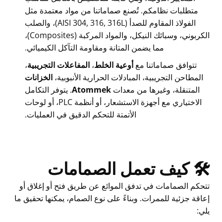
متطلبات نظامكم. تُصنع صماماتنا من مواد معتمدة مثل
الفولاذ المقاوم للصدأ (AISI 304, 316, 316L)، والصلب
الكربوني، وسبائك النيكل، والمواد المركبة (Composites)،
مما يضمن المتانة ومقاومة التآكل الكيميائي.
تتوافق صماماتنا مع
أوعية الخلط
،
المفاعلات التجريبية
،
المطاحن التجريبية، المبادلات الحرارية الأنبوبية،
الخزانات
المتنقلة، وغيرها من معدات
Atommek
. يتوفر التكامل
الاختياري مع أجهزة الاستشعار، أو أنظمة PLC، أو لوحات
الأتمتة للتحكم الدقيق في العمليات.
🛠️ كيف تعمل الصمامات
تتحكم الصمامات في تدفق الموائع عن طريق فتح أو إغلاق أو
إعاقة جزئية للممرات. وبناءً على نوع الصمام، يمكنها تحقيق ما
يلي: