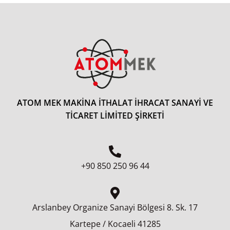
ATOM MEK MAKİNA İTHALAT İHRACAT SANAYİ VE
TİCARET LİMİTED ŞİRKETİ
44 96 250 850 90+
Arslanbey Organize Sanayi Bölgesi 8.⁠ ⁠Sk. 17
41285 Kartepe / Kocaeli