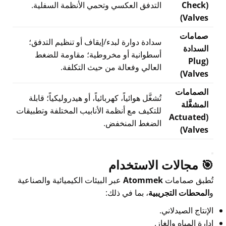
(Check
التدفق العكسي وتحمي الأنظمة السفلية.
Valves)
صمامات
سدادة دوارة لبدء/إيقاف أو تنظيم التدفق؛
السدادة
أسطوانية أو مخروطية؛ مقاومة للضغط
(Plug
العالي وفعالة من حيث التكلفة.
Valves)
الصمامات
تُشغَّل هوائياً، كهربائياً، أو هيدروليكياً؛ قابلة
المشغَّلة
للتكيف مع أنظمة الأنابيب المختلفة وتطبيقات
(Actuated
الضغط المنخفض.
Valves)
🎯 مجالات الاستخدام
تُطبق صمامات
Atommek
عبر البيئات الكيميائية والصناعية
و
المحطات التجريبية
، بما في ذلك:
الإنتاج الصيدلاني.
إدارة المياه والغاز.